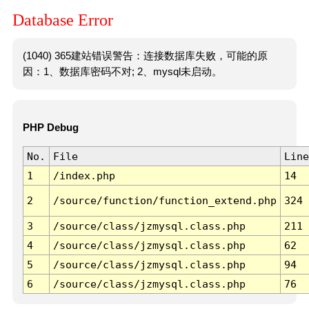
Database Error
(1040) 365建站错误警告：连接数据库失败，可能的原
因：1、数据库密码不对; 2、mysql未启动。
PHP Debug
No.
File
Line
1
/index.php
14
2
/source/function/function_extend.php
324
3
/source/class/jzmysql.class.php
211
4
/source/class/jzmysql.class.php
62
5
/source/class/jzmysql.class.php
94
6
/source/class/jzmysql.class.php
76