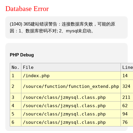
Database Error
(1040) 365建站错误警告：连接数据库失败，可能的原
因：1、数据库密码不对; 2、mysql未启动。
PHP Debug
No.
File
Line
1
/index.php
14
2
/source/function/function_extend.php
324
3
/source/class/jzmysql.class.php
211
4
/source/class/jzmysql.class.php
62
5
/source/class/jzmysql.class.php
94
6
/source/class/jzmysql.class.php
76