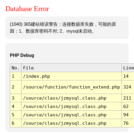
Database Error
(1040) 365建站错误警告：连接数据库失败，可能的原
因：1、数据库密码不对; 2、mysql未启动。
PHP Debug
No.
File
Line
1
/index.php
14
2
/source/function/function_extend.php
324
3
/source/class/jzmysql.class.php
211
4
/source/class/jzmysql.class.php
62
5
/source/class/jzmysql.class.php
94
6
/source/class/jzmysql.class.php
76