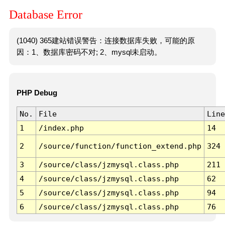
Database Error
(1040) 365建站错误警告：连接数据库失败，可能的原
因：1、数据库密码不对; 2、mysql未启动。
PHP Debug
No.
File
Line
1
/index.php
14
2
/source/function/function_extend.php
324
3
/source/class/jzmysql.class.php
211
4
/source/class/jzmysql.class.php
62
5
/source/class/jzmysql.class.php
94
6
/source/class/jzmysql.class.php
76