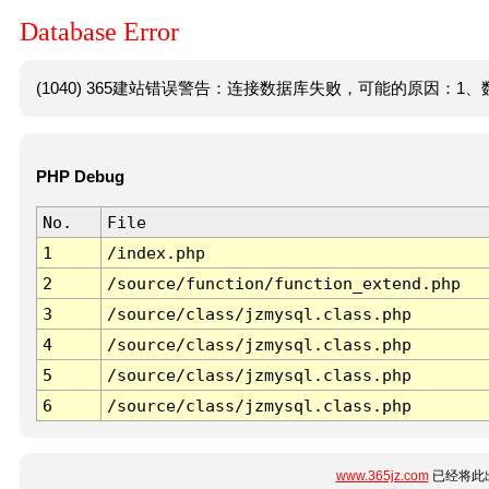
Database Error
(1040) 365建站错误警告：连接数据库失败，可能的原因：1、数
PHP Debug
No.
File
1
/index.php
2
/source/function/function_extend.php
3
/source/class/jzmysql.class.php
4
/source/class/jzmysql.class.php
5
/source/class/jzmysql.class.php
6
/source/class/jzmysql.class.php
www.365jz.com
已经将此