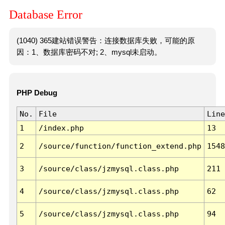
Database Error
(1040) 365建站错误警告：连接数据库失败，可能的原
因：1、数据库密码不对; 2、mysql未启动。
PHP Debug
No.
File
Line
1
/index.php
13
2
/source/function/function_extend.php
1548
3
/source/class/jzmysql.class.php
211
4
/source/class/jzmysql.class.php
62
5
/source/class/jzmysql.class.php
94